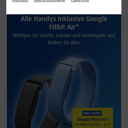
Impressum
Datenschutzhinweise
Cookie-Infos
1&1 SOMMER-SPECIAL
Alle Handys inklusive Google
Fitbit Air*
Verfolgen Sie Schritte, Kalorien und Herzfrequenz und
bleiben Sie aktiv.