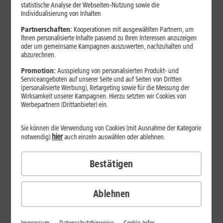
Jetzt unterbrechungsfrei ins sehr gute Netz wechseln.
statistische Analyse der Webseiten-Nutzung sowie die
Individualisierung von Inhalten
Ohne doppelte Kosten.*
Partnerschaften:
Kooperationen mit ausgewählten Partnern, um
Ihnen personalisierte Inhalte passend zu Ihren Interessen anzuzeigen
oder um gemeinsame Kampagnen auszuwerten, nachzuhalten und
abzurechnen.
Promotion:
Ausspielung von personalisierten Produkt- und
Serviceangeboten auf unserer Seite und auf Seiten von Dritten
(personalisierte Werbung), Retargeting sowie für die Messung der
Wirksamkeit unserer Kampagnen. Hierzu setzten wir Cookies von
Werbepartnern (Drittanbieter) ein.
Sie können die Verwendung von Cookies (mit Ausnahme der Kategorie
hier
notwendig)
auch einzeln auswählen oder ablehnen.
Bestätigen
29
,
99
€/Monat*
ab
dauerhaft
Ablehnen
Verfügbarkeit prüfen