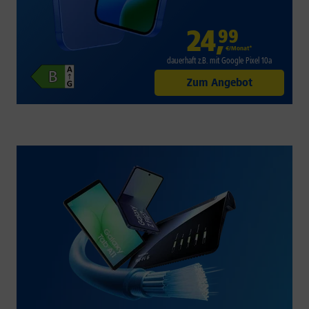
24
,
99
€/Monat*
dauerhaft z.B. mit Google Pixel 10a
Zum Angebot