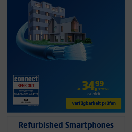
34
,
99
€/Monat*
ab
dauerhaft
Verfügbarkeit prüfen
Refurbished Smartphones