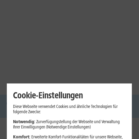
Cookie-Einstellungen
Diese Webseite verwendet Cookies und ähnliche Technologien für
DSL
Glasfaser
Internet
Handys
Mobilfunk-
Laptops
Tablets
folgende Zwecke:
Tarife
Notwendig:
Zurverfügungstellung der Webseite und Verwaltung
Ihrer Einwilligungen (Notwendige Einstellungen)
1&1 Internet
Komfort:
Erweiterte Komfort-Funktionalitäten für unsere Webseite,